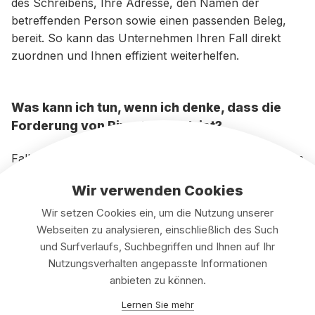
des Schreibens, Ihre Adresse, den Namen der
betreffenden Person sowie einen passenden Beleg,
bereit. So kann das Unternehmen Ihren Fall direkt
zuordnen und Ihnen effizient weiterhelfen.
Was kann ich tun, wenn ich denke, dass die
Forderung von Riverty falsch ist?
Falls Sie Zweifel an einer Forderung haben oder etwas
an der Höhe der Kosten nicht nachvollziehen können,
Wir verwenden Cookies
sollten Sie zunächst eine schriftliche Rückmeldung
senden – am besten per E-Mail, damit Sie einen klaren
Wir setzen Cookies ein, um die Nutzung unserer
Nachweis haben. Fügen Sie einen Beleg bei, falls Sie
Webseiten zu analysieren, einschließlich des Such
die Rechnung bereits bezahlt haben. Nutzen Sie die
und Surfverlaufs, Suchbegriffen und Ihnen auf Ihr
Nutzungsverhalten angepasste Informationen
offiziellen Kontaktdaten, um sicherzugehen, dass Ihre
anbieten zu können.
Nachricht auch beim richtigen Unternehmen eingeht.
In vielen Fällen klärt sich das Probleminnerhalb
Lernen Sie mehr