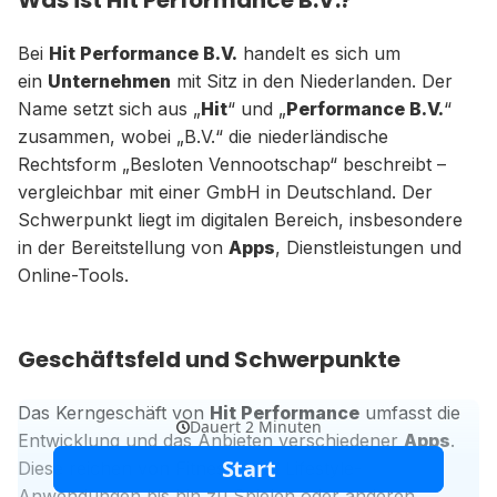
Was ist Hit Performance B.V.?
Bei
Hit Performance B.V.
handelt es sich um
ein
Unternehmen
mit Sitz in den Niederlanden. Der
Name setzt sich aus „
Hit
“ und „
Performance B.V.
“
zusammen, wobei „B.V.“ die niederländische
Rechtsform „Besloten Vennootschap“ beschreibt –
vergleichbar mit einer GmbH in Deutschland. Der
Schwerpunkt liegt im digitalen Bereich, insbesondere
in der Bereitstellung von
Apps
, Dienstleistungen und
Online-Tools.
Geschäftsfeld und Schwerpunkte
Das Kerngeschäft von
Hit Performance
umfasst die
Entwicklung und das Anbieten verschiedener
Apps
.
Diese reichen von Fitness- und Lifestyle-
Anwendungen bis hin zu Spielen oder anderen