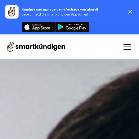
Kündige und manage deine Verträge von überall
Lade dir jetzt die smartkündigen App runter!