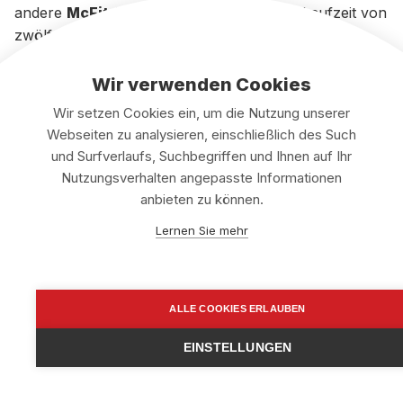
andere
McFit-Mitgliedschaften
oft eine Laufzeit von
zwölf Monaten oder mehr haben.
Es ist wichtig, die Bedingungen Ihres
Vertrags bei
Wir verwenden Cookies
McFit
zu kennen, um die Kündigungsfrist korrekt
Wir setzen Cookies ein, um die Nutzung unserer
einzuhalten und
Problemen
bei der
Webseiten zu analysieren, einschließlich des Such
Vertragsbeendigung vorzubeugen. Beachten Sie, dass
und Surfverlaufs, Suchbegriffen und Ihnen auf Ihr
eine dreimonatige Kündigungsfrist für die meisten
Nutzungsverhalten angepasste Informationen
Verträge gilt. Schauen Sie in Ihren Vertragsunterlagen
anbieten zu können.
nach, wie lange die
Vertragslaufzeit
in Ihrem Fall
beträgt.
Lernen Sie mehr
ALLE COOKIES ERLAUBEN
EINSTELLUNGEN