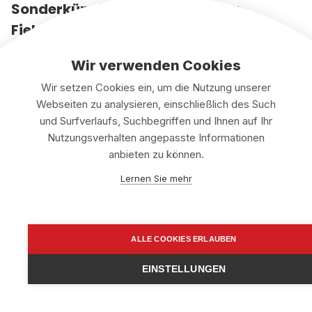
Sonderkündigungsrecht bei der
Fielmann Brillenversicherung
In bestimmten Fällen haben Versicherte ein
Wir verwenden Cookies
Sonderkündigungsrecht
, das eine vorzeitige
Wir setzen Cookies ein, um die Nutzung unserer
Kündigung des Vertrags ermöglicht. Ein solches Recht
Webseiten zu analysieren, einschließlich des Such
kann zum Beispiel bestehen, wenn die
Versicherung
und Surfverlaufs, Suchbegriffen und Ihnen auf Ihr
ihre
Beiträge
erhöht, ohne dass sich die Leistungen
Nutzungsverhalten angepasste Informationen
ändern.
anbieten zu können.
Auch im Fall von gravierenden Änderungen der
Lernen Sie mehr
Versicherungsbedingungen können Kunden die
Brillenversicherung
kündigen, ohne die reguläre
Kündigungsfrist
einzuhalten. Prüfen Sie Ihre
ALLE COOKIES ERLAUBEN
Vertragsunterlagen, ob Sie in solchen Situationen von
einem
Sonderkündigungsrecht
Gebrauch machen
EINSTELLUNGEN
können.