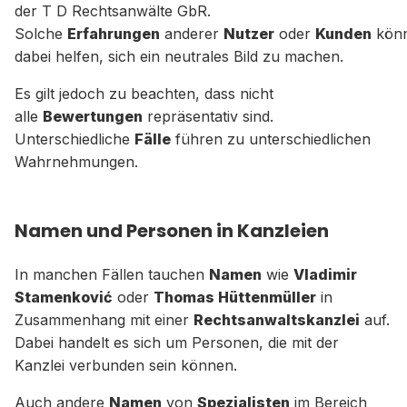
der T D Rechtsanwälte GbR.
Solche
Erfahrungen
anderer
Nutzer
oder
Kunden
kön
dabei helfen, sich ein neutrales Bild zu machen.
Es gilt jedoch zu beachten, dass nicht
alle
Bewertungen
repräsentativ sind.
Unterschiedliche
Fälle
führen zu unterschiedlichen
Wahrnehmungen.
Namen und Personen in Kanzleien
In manchen Fällen tauchen
Namen
wie
Vladimir
Stamenković
oder
Thomas Hüttenmüller
in
Zusammenhang mit einer
Rechtsanwaltskanzlei
auf.
Dabei handelt es sich um Personen, die mit der
Kanzlei verbunden sein können.
Auch andere
Namen
von
Spezialisten
im Bereich