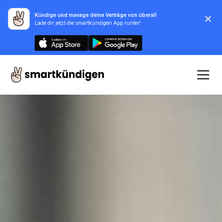
Kündige und manage deine Verträge von überall
Lade dir jetzt die smartkündigen App runter!