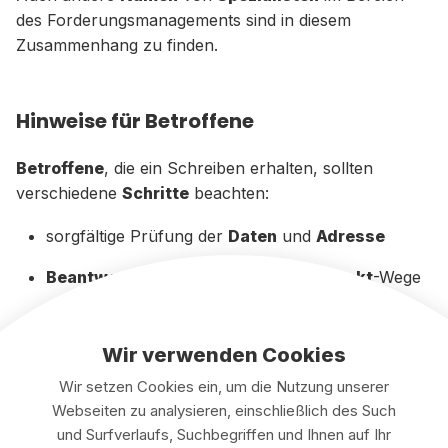
des Forderungsmanagements sind in diesem
Zusammenhang zu finden.
Hinweise für Betroffene
Betroffene
, die ein Schreiben erhalten, sollten
verschiedene
Schritte
beachten:
sorgfältige Prüfung der
Daten
und
Adresse
Beantwortung
nur über offizielle
Kontakt
-Wege
keine
Zahlung
ohne Klarheit über
die
Forderungshöhe
und den
Betrag
Wir verwenden Cookies
im Zweifel rechtliche
Hilfe
in Anspruch nehmen
Wir setzen Cookies ein, um die Nutzung unserer
Webseiten zu analysieren, einschließlich des Such
und Surfverlaufs, Suchbegriffen und Ihnen auf Ihr
Ein wichtiger
Hinweis
: Nicht jedes Schreiben stammt