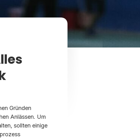
lles
k
enen Gründen
ichen Anlässen. Um
en, sollten einige
sprozess