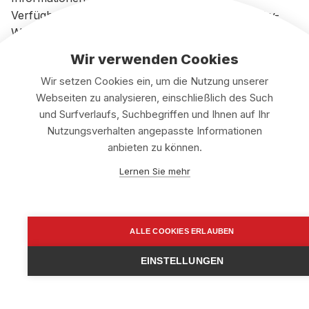
Verfügbarkeitsbedingungen finden Sie auf der Sky-
Website.
Wir verwenden Cookies
Wir setzen Cookies ein, um die Nutzung unserer
Wie kann ich überprüfen, ob meine Kündigung
Webseiten zu analysieren, einschließlich des Such
erfolgreich war?
und Surfverlaufs, Suchbegriffen und Ihnen auf Ihr
Nutzungsverhalten angepasste Informationen
Nach der Kündigung erhalten Sie eine Bestätigungs-E-
anbieten zu können.
Mail von Paramount+. Sie können sich auch erneut
bei Ihrem Konto anmelden und den Status Ihres
Lernen Sie mehr
Abonnements in den Kontoeinstellungen überprüfen.
ALLE COOKIES ERLAUBEN
Kann ich mein Paramount+ Abonnement nach
der Kündigung wieder aktivieren?
EINSTELLUNGEN
Paramount Plus jetzt kostenlos
Jetzt
kündigen
kündigen
Ja, Sie können Ihr Paramount+ Abonnement jederzeit
wieder aktivieren, indem Sie sich erneut anmelden und