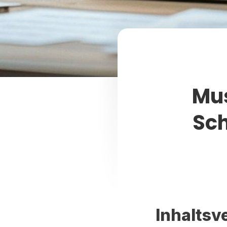
Mus
Sch
Inhaltsv