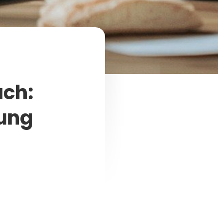
uch:
tung