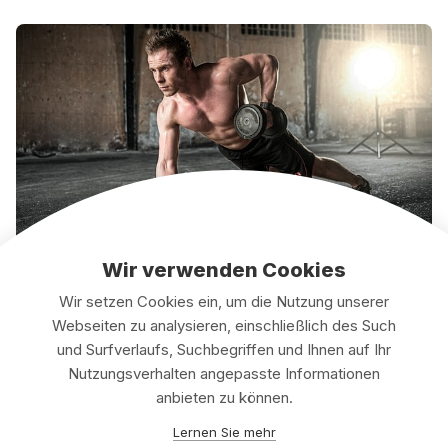
Wir verwenden Cookies
Ja, Fitnessstudio-Verträge unterliegen besonderen
Wir setzen Cookies ein, um die Nutzung unserer
Regelungen. Informieren Sie sich über Ihr
Webseiten zu analysieren, einschließlich des Such
Widerrufsrecht und die Möglichkeit der
und Surfverlaufs, Suchbegriffen und Ihnen auf Ihr
außerordentlichen Kündigung bei Krankheit oder
Nutzungsverhalten angepasste Informationen
Umzug. Ähnlich wie bei einem Sportverein gibt es
anbieten zu können.
auch hier spezifische Voraussetzungen und
Lernen Sie mehr