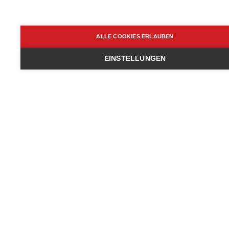
Fristen
ALLE COOKIES ERLAUBEN
EINSTELLUNGEN
Fazit
Die Kündigung einer Mitgliedschaft kann einfach und
stressfrei sein, wenn Sie die richtigen Schritte
befolgen.