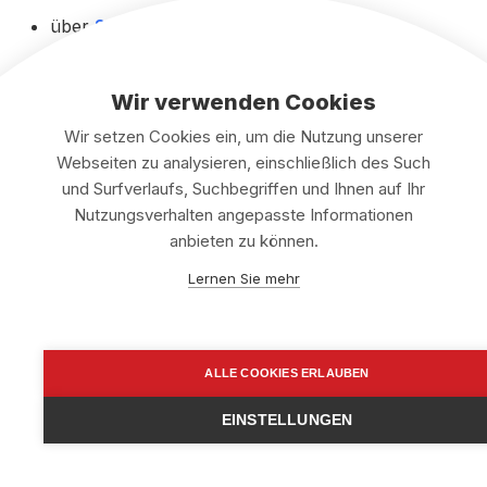
über
Smartkündigen
digital
Frist einhalten gemäß FernUSG
Wir verwenden Cookies
Nachweis sichern
Wir setzen Cookies ein, um die Nutzung unserer
Webseiten zu analysieren, einschließlich des Such
und Surfverlaufs, Suchbegriffen und Ihnen auf Ihr
3. Was passiert danach?
Nutzungsverhalten angepasste Informationen
anbieten zu können.
Die MarketConsultive GmbH bestätigt üblicherweise
Lernen Sie mehr
den Eingang der Kündigung schriftlich.
Wer ist Apo Svalley?
ALLE COOKIES ERLAUBEN
Apo Svalley ist Ansprechpartner, Coach und
EINSTELLUNGEN
kommunikatives Gesicht der
MarketConsultive
GmbH
. Er ist an Präsentationen, Programmen,