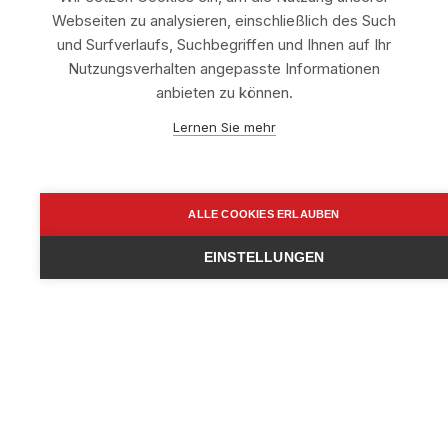
Webseiten zu analysieren, einschließlich des Such
und Surfverlaufs, Suchbegriffen und Ihnen auf Ihr
Nutzungsverhalten angepasste Informationen
Was passiert, wenn ich die Kündigungsfrist
anbieten zu können.
verpasse?
Lernen Sie mehr
Wenn Sie die Kündigungsfrist verpassen, verlängert
sich Ihre Mitgliedschaft im Fußballverein in der Regel
automatisch um ein weiteres Jahr. Um dies zu
vermeiden, sollten Sie Ihre Kündigung frühzeitig
ALLE COOKIES ERLAUBEN
planen und einreichen.
EINSTELLUNGEN