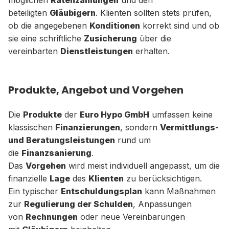
möglichen
Ratenzahlungen
und den
beteiligten
Gläubigern
. Klienten sollten stets prüfen,
ob die angegebenen
Konditionen
korrekt sind und ob
sie eine schriftliche
Zusicherung
über die
vereinbarten
Dienstleistungen
erhalten.
Produkte, Angebot und Vorgehen
Die
Produkte
der
Euro Hypo GmbH
umfassen keine
klassischen
Finanzierungen
, sondern
Vermittlungs-
und Beratungsleistungen
rund um
die
Finanzsanierung
.
Das
Vorgehen
wird meist individuell angepasst, um die
finanzielle
Lage
des
Klienten
zu berücksichtigen.
Ein typischer
Entschuldungsplan
kann Maßnahmen
zur
Regulierung der Schulden
, Anpassungen
von
Rechnungen
oder neue Vereinbarungen