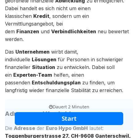
geordnete finanzielle
Abwicklung
zu ermöglichen.
Dabei handelt es sich nicht um einen
klassischen
Kredit
, sondern um ein
Vermittlungsangebot, bei
dem
Finanzen
und
Verbindlichkeiten
neu bewertet
werden.
Das
Unternehmen
wirbt damit,
individuelle
Lösungen
für Personen in schwieriger
finanzieller
Situation
zu entwickeln. Dabei soll
ein
Experten-Team
helfen, einen
passenden
Entschuldungsplan
zu finden, um
langfristig wieder finanzielle Stabilität zu erreichen.
Adresse und Kontakt
Die
Adresse
der
Euro Hypo GmbH
lautet:
Toggenburgerstrasse 27, CH-9608 Ganterschwil,