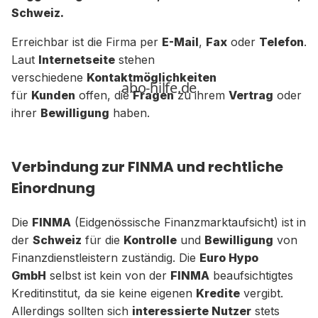
Schweiz.
Erreichbar ist die Firma per
E-Mail
,
Fax
oder
Telefon
.
Laut
Internetseite
stehen
verschiedene
Kontaktmöglichkeiten
für
Kunden
offen, die
Fragen
zu ihrem
Vertrag
oder
ihrer
Bewilligung
haben.
Verbindung zur FINMA und rechtliche
Einordnung
Die
FINMA
(Eidgenössische Finanzmarktaufsicht) ist in
der
Schweiz
für die
Kontrolle
und
Bewilligung
von
Finanzdienstleistern zuständig. Die
Euro Hypo
GmbH
selbst ist kein von der
FINMA
beaufsichtigtes
Kreditinstitut, da sie keine eigenen
Kredite
vergibt.
Allerdings sollten sich
interessierte Nutzer
stets