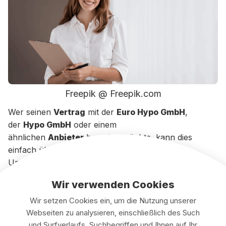
Freepik @ Freepik.com
Wer seinen
Vertrag
mit der
Euro Hypo GmbH
,
der
Hypo GmbH
oder einem
ähnlichen
Anbieter
beenden möchte, kann dies
einfach über
Smartkündigen
tun.
Unsere
Seite
bietet geprüfte Vorlagen,
Links
, und
verständliche
Informationen
, damit
Wir verwenden Cookies
deine
Vertragsbeendigung
rechtssicher und schnell
abläuft.
Wir setzen Cookies ein, um die Nutzung unserer
Webseiten zu analysieren, einschließlich des Such
Das
Team
hilft dir bei jedem
Anliegen
, unabhängig
und Surfverlaufs, Suchbegriffen und Ihnen auf Ihr